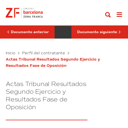
Ir
Tribunal
Tribunal
al
Resultados
Calificador
contenido
Segundo
Resultados
Ejercicio
Finales
y
Procesos
Resultados
de
Fase
Selección
Documento anterior
Documento siguiente
de
Oposición
Actas
Actas
Inicio
Perfil del contratante
Tribunal
Tribunal
Actas Tribunal Resultados Segundo Ejercicio y
Resultados
Calificador
Resultados Fase de Oposición
Segundo
Resultados
Ejercicio
Finales
y
Procesos
Actas Tribunal Resultados
Resultados
de
Fase
Selección
Segundo Ejercicio y
de
Resultados Fase de
Oposición
Oposición