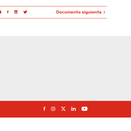
Email
Facebook
Linkedin
Twitter
Documento siguiente
Síguenos en Facebook
Síguenos en Instagram
Síguenos en Twitter
Síguenos en Linkedin
Síguenos en You