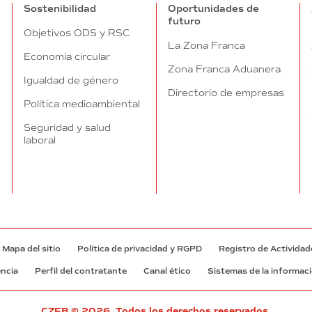
Sostenibilidad
Oportunidades de
futuro
Objetivos ODS y RSC
La Zona Franca
Economía circular
Zona Franca Aduanera
Igualdad de género
Directorio de empresas
Política medioambiental
Seguridad y salud
laboral
Mapa del sitio
Política de privacidad y RGPD
Registro de Actividad
encia
Perfil del contratante
Canal ético
Sistemas de la informac
CZFB © 2026. Todos los derechos reservados.