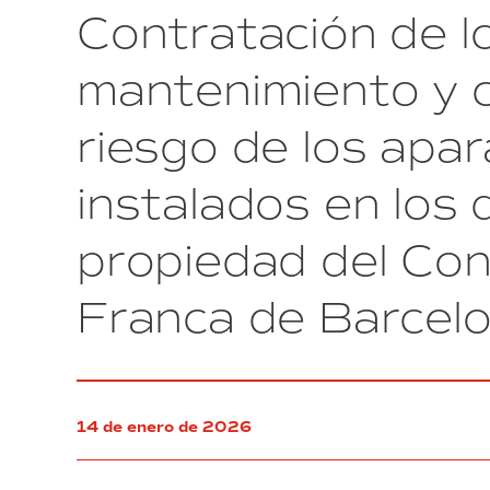
Contratación de lo
polígono
industrial,
edificios
mantenimiento y 
y
recintos
riesgo de los apa
del
Consorcio
(exp.
instalados en los 
62/2025)
propiedad del Con
Franca de Barcel
14 de enero de 2026