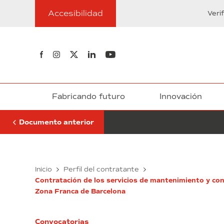
Ir
de
Accesibilidad
al
Veri
vigilancia
contenido
y
seguridad
privada
Síguenos en Facebook
Síguenos en Instagram
Síguenos en Twitter
Síguenos en Linkedin
Síguenos en Youtube
de
polígono
industrial,
edificios
y
Fabricando futuro
Innovación
recintos
del
Documento anterior
Consorcio
(exp.
62/2025)
Servicio
Inicio
Perfil del contratante
de
Contratación de los servicios de mantenimiento y cons
vigilancia
Zona Franca de Barcelona
y
seguridad
privada
Convocatorias
de