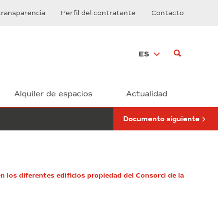
de
transparencia
Perfil del contratante
Contacto
mantenimiento
de
la
señalización
ES
ferroviaria
del
ramal
ferroviario
de
Alquiler de espacios
Actualidad
la
C/4
Documento siguiente
del
Polígono
Industrial
de
la
Zona
Franca
 los diferentes edificios propiedad del Consorci de la
de
Barcelona”
(exp.
1/2026)