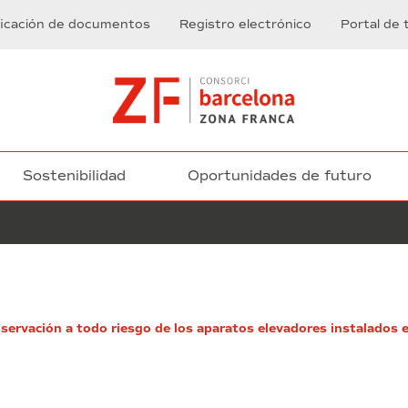
ficación de documentos
Registro electrónico
Portal de 
Sostenibilidad
Oportunidades de futuro
Servicio
de
ervación a todo riesgo de los aparatos elevadores instalados en
mantenimiento
de
la
señalización
ferroviaria