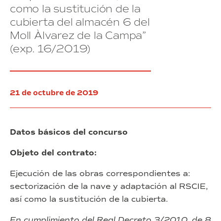
del
la
como la sustitución de la
Consorci
Zona
cubierta del almacén 6 del
de
Franca
la
de
Moll Àlvarez de la Campa”
Zona
Barcelona
(exp. 16/2019)
Franca
(exp.
de
18/2019)
Barcelona
(exp.
17/2019)
21 de octubre de 2019
Datos básicos del concurso
Objeto del contrato:
Ejecución de las obras correspondientes a:
sectorización de la nave y adaptación al RSCIE,
así como la sustitución de la cubierta.
En cumplimiento del Real Decreto 3/2010, de 8