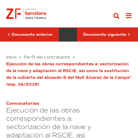
Ir
de
e
al
las
instalación
contenido
obras
de
de
cámaras
adecuación
de
de
reconocimiento
la
facial
Documento anterior
Documento siguiente
instalación
en
fotovoltaica
el
en
edificio
el
Ejecución
del
Suministro
Inicio
Perfil del contratante
edificio
Consorci
de
e
sede
de
Ejecución de las obras correspondientes a: sectorización
las
instalación
del
la
de la nave y adaptación al RSCIE, así como la sustitución
obras
de
Consorci
Zona
de la cubierta del almacén 6 del Moll Àlvarez de la Campa”
de
de
Franca
cámaras
la
de
(exp. 16/2019)
adecuación
de
Zona
Barcelona
de
reconocimiento
Franca
(exp.
la
facial
de
18/2019)
Barcelona
instalación
en
Convocatorias
(exp.
Ejecución de las obras
fotovoltaica
el
17/2019)
en
edificio
correspondientes a:
el
del
sectorización de la nave y
edificio
Consorci
sede
de
adaptación al RSCIE, así