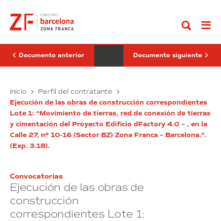
Ir
del
de
al
proyecto
las
contenido
de
obras
corrección
de
de
derribo
la
del
contaminación
edificio
Documento anterior
Documento siguiente
de
situado
las
en
aguas
la
subterráneas
Ejecución
calle
Contratación
Inicio
Perfil del contratante
en
Motores,
del
de
el
núm.
Ejecución de las obras de construcción correspondientes
proyecto
las
emplazamiento
84
Lote 1: “Movimiento de tierras, red de conexión de tierras
de
obras
situado
de
y cimentación del Proyecto Edificio dFactory 4.0 – , en la
en
corrección
Barcelona
de
la
Calle 27, nº 10-16 (Sector BZ) Zona Franca – Barcelona.”.
de
derribo
calle
la
del
(Exp. 3.18).
D
contaminación
edificio
nº
50
de
situado
del
las
en
Convocatorias
Polígono
aguas
la
Ejecución de las obras de
Industrial
subterráneas
calle
de
construcción
la
en
Motores,
Zona
correspondientes Lote 1:
el
núm.
Franca