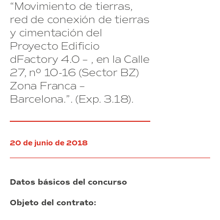
emplazamiento
84
“Movimiento de tierras,
de
situado
de
Barcelona
red de conexión de tierras
en
Barcelona
y cimentación del
la
calle
Proyecto Edificio
D
dFactory 4.0 – , en la Calle
nº
27, nº 10-16 (Sector BZ)
50
del
Zona Franca –
Polígono
Barcelona.”. (Exp. 3.18).
Industrial
de
la
Zona
Franca
20 de junio de 2018
de
Barcelona
Datos básicos del concurso
Objeto del contrato: