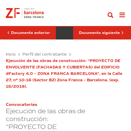
Ir
para
para
al
la
la
contenido
prestación
enajenación
del
del
servicio
determinadas
de
parcelas
auxiliares
en
Documento anterior
Documento siguiente
de
el
servicio
ámbito
y
de
conserjería
Licitación
los
Licitación
Inicio
Perfil del contratante
en
Sectores
para
para
los
10
Ejecución de las obras de construcción: “PROYECTO DE
la
la
edificios
y
ENVOLVENTE (FACHADAS Y CUBIERTAS) del EDIFICIO
prestación
enajenación
propiedad
14
dFactory 4.0 – ZONA FRANCA BARCELONA”, en la Calle
del
del
de
del
Consorci
La
27, nº 10-16 (Sector BZ) Zona Franca – Barcelona. (exp.
servicio
determinadas
de
Marina
de
parcelas
15/2019).
la
del
auxiliares
en
Zona
Prat
Franca
de
Vermell
el
de
en
servicio
ámbito
Convocatorias
Barcelona.
régimen
y
de
Ejecución de las obras de
(exp.
de
conserjería
los
9/2019).
compraventa
construcción:
en
condicionada
Sectores
“PROYECTO DE
al
los
10
cumplimiento