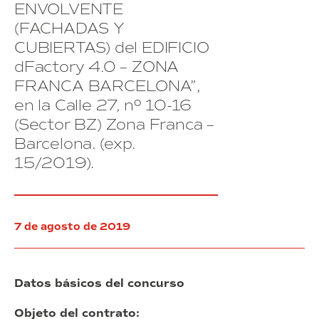
edificios
y
ENVOLVENTE
de
propiedad
14
determinadas
(FACHADAS Y
del
obligaciones
de
por
CUBIERTAS) del EDIFICIO
Consorci
La
el
de
Marina
dFactory 4.0 – ZONA
adjudicatario
la
del
FRANCA BARCELONA”,
Zona
Prat
en la Calle 27, nº 10-16
Franca
Vermell
de
en
(Sector BZ) Zona Franca –
Barcelona.
régimen
Barcelona. (exp.
(exp.
de
15/2019).
9/2019).
compraventa
condicionada
al
cumplimiento
de
7 de agosto de 2019
determinadas
obligaciones
por
el
Datos básicos del concurso
adjudicatario
Objeto del contrato: