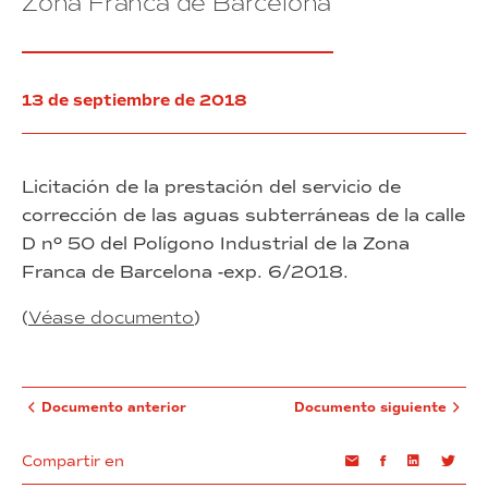
Zona Franca de Barcelona
la
en
Campa
la
planta
tercera
del
13 de septiembre de 2018
edificio
Sede
del
Consorci
Licitación de la prestación del servicio de
de
corrección de las aguas subterráneas de la calle
la
D nº 50 del Polígono Industrial de la Zona
Zona
Franca
Franca de Barcelona -exp. 6/2018.
de
Barcelona
(
Véase documento
)
Documento anterior
Documento siguiente
Compartir en
Email
Facebook
Linkedin
Twi