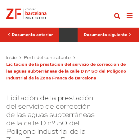
Ir
del
la
al
servicio
adecuación
contenido
de
de
vigilancia
espacios
y
de
seguridad
oficinas
privada
para
Documento anterior
Documento siguiente
en
Incubadora
el
de
recinto
Alta
de
Licitación
Tecnología
Licitación de
Inicio
Perfil del contratante
Álvarez
D.
del
la
de
Factory
Licitación de la prestación del servicio de corrección de
servicio
adecuación
la
en
las aguas subterráneas de la calle D nº 50 del Polígono
de
de
Campa
la
Industrial de la Zona Franca de Barcelona
vigilancia
planta
espacios
tercera
y
de
del
seguridad
oficinas
edificio
Licitación de la prestación
privada
para
Sede
en
del
Incubadora
del servicio de corrección
Consorci
el
de
de las aguas subterráneas
de
recinto
Alta
la
de la calle D nº 50 del
de
Tecnología
Zona
Álvarez
Franca
D.
Polígono Industrial de la
de
de
Factory
Barcelona