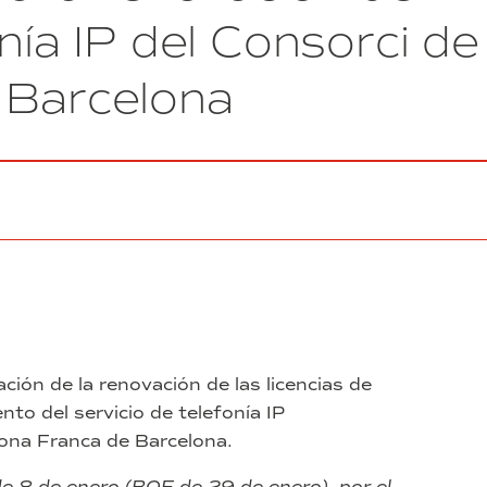
de
onía IP del Consorci de
la
siniestralidad
 Barcelona
y
asesoramiento
en
gerencia
de
riesgos
para
el
Consorcio
de
la
Zona
Franca
de
ción de la renovación de las licencias de
Barcelona”
nto del servicio de telefonía IP
(exp.
12/2024)
Zona Franca de Barcelona.
e 8 de enero (BOE de 29 de enero), por el