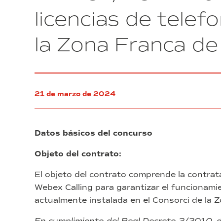
cableado
licencias de telef
en
armarios
la Zona Franca de
del
Consorcio
de
la
Zona
Franca
21 de marzo de 2024
de
Barcelona”
(exp.
8/2024)
Datos básicos del concurso
Objeto del contrato:
El objeto del contrato comprende la contrata
Webex Calling para garantizar el funcionamie
actualmente instalada en el Consorci de la 
En cumplimiento del Real Decreto 3/2010, d