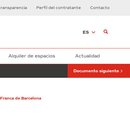
de
transparencia
Perfil del contratante
Contacto
mediación
de
seguros
privados,
ES
gestión
de
la
siniestralidad
y
Alquiler de espacios
Actualidad
asesoramiento
en
Documento siguiente
gerencia
de
riesgos
para
el
 Franca de Barcelona
Consorcio
de
la
Zona
Franca
de