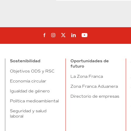
Síguenos en Facebook
Síguenos en Instagram
Síguenos en Twitter
Síguenos en Linkedin
Síguenos en You
Sostenibilidad
Oportunidades de
futuro
Objetivos ODS y RSC
La Zona Franca
Economía circular
Zona Franca Aduanera
Igualdad de género
Directorio de empresas
Política medioambiental
Seguridad y salud
laboral