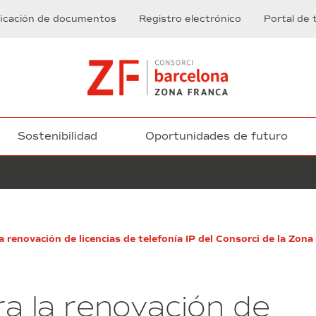
ficación de documentos
Registro electrónico
Portal de 
Sostenibilidad
Oportunidades de futuro
Servicios
renovación de licencias de telefonía IP del Consorci de la Zona
de
mediación
de
seguros
 la renovación de
privados,
gestión