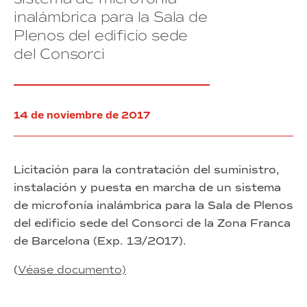
del
La
inalámbrica para la Sala de
PIZF,
Marina
Nexus
del
Plenos del edificio sede
I
Prat
del Consorci
y
Vermell,
II,
calle
Media-
Cal
TIC,
Cisó,
ZF
50-
14 de noviembre de 2017
Aduanera
58,
y
Barcelona
la
Licitación para la contratación del suministro,
sede
del
instalación y puesta en marcha de un sistema
Consorci
de microfonía inalámbrica para la Sala de Plenos
del edificio sede del Consorci de la Zona Franca
de Barcelona (Exp. 13/2017).
(
Véase documento)