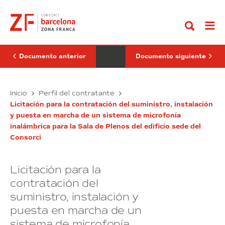
Ir
de
del
al
mantenimiento,
servicio
contenido
conservación
de
y
vigilancia
mejora
y
de
seguridad
la
privadas
Documento anterior
Documento siguiente
jardinería
en
y
la
la
obra
red
Servicio
del
Licitación
Inicio
Perfil del contratante
de
sector
de
del
riego
de
Licitación para la contratación del suministro, instalación
mantenimiento,
servicio
del
La
y puesta en marcha de un sistema de microfonía
conservación
de
PIZF,
Marina
inalámbrica para la Sala de Plenos del edificio sede del
Nexus
y
del
vigilancia
I
Prat
Consorci
mejora
y
y
Vermell,
de
seguridad
II,
calle
la
privadas
Media-
Cal
TIC,
Licitación para la
jardinería
Cisó,
en
ZF
50-
y
la
contratación del
Aduanera
58,
la
obra
y
Barcelona
suministro, instalación y
red
del
la
sede
de
sector
puesta en marcha de un
del
riego
de
sistema de microfonía
Consorci