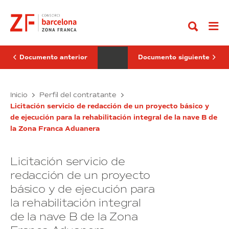
Ir
de
de
al
mejora
Redacción
contenido
de
de
la
un
urbanización
proyecto
del
básico
eje
y
Documento anterior
Documento siguiente
central
de
de
ejecución
la
para
Zona
Obras
la
Servicio
Inicio
Perfil del contratante
Franca
rehabilitación
de
de
Aduanera
integral
Licitación servicio de redacción de un proyecto básico y
mejora
Redacción
de
de ejecución para la rehabilitación integral de la nave B de
de
de
la
la Zona Franca Aduanera
la
nave
un
B
urbanización
proyecto
de
del
básico
la
Licitación servicio de
eje
y
Zona
central
Franca
de
redacción de un proyecto
Aduanera
de
ejecución
básico y de ejecución para
la
para
la rehabilitación integral
Zona
la
Franca
rehabilitación
de la nave B de la Zona
Aduanera
integral