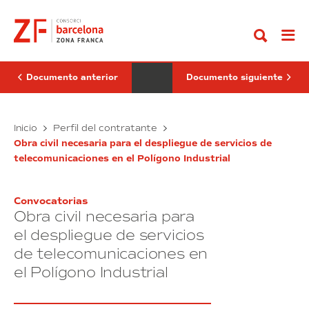
Ir
de
del
al
vigilancia
contrato
contenido
y
servicios
seguridad
de
privadas
intermediación
del
inmobiliaria
Polígono
con
Documento anterior
Documento siguiente
de
empresas
la
y
Zona
personas
Franca
Servicio
de
Formalización
Inicio
Perfil del contratante
y
nacionalidad
de
del
edificios
china
Obra civil necesaria para el despliegue de servicios de
vigilancia
contrato
del
telecomunicaciones en el Polígono Industrial
y
servicios
Consorci
seguridad
de
privadas
intermediación
Convocatorias
del
inmobiliaria
Obra civil necesaria para
Polígono
con
de
empresas
el despliegue de servicios
la
y
de telecomunicaciones en
Zona
personas
el Polígono Industrial
Franca
de
y
nacionalidad
edificios
china