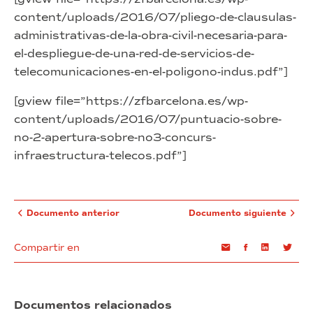
content/uploads/2016/07/pliego-de-clausulas-
administrativas-de-la-obra-civil-necesaria-para-
el-despliegue-de-una-red-de-servicios-de-
telecomunicaciones-en-el-poligono-indus.pdf”]
[gview file=”https://zfbarcelona.es/wp-
content/uploads/2016/07/puntuacio-sobre-
no-2-apertura-sobre-no3-concurs-
infraestructura-telecos.pdf”]
Documento anterior
Documento siguiente
Compartir en
Email
Facebook
Linkedin
Twi
Documentos relacionados