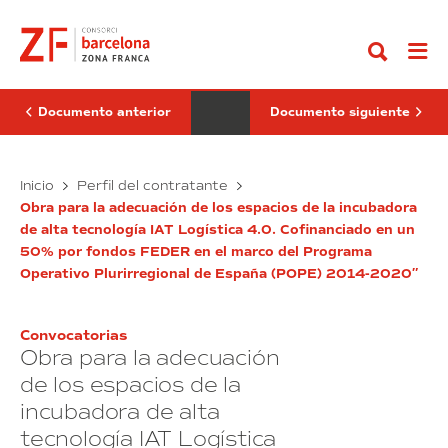
Ir
renovación
la
al
de
instalación
contenido
los
y
care
la
pack’s
puesta
(extensiones
en
de
marcha
Documento anterior
Documento siguiente
garantía)
de
necesarios
dos
del
pantallas
fabricante
La
digitales
Suministro,
Inicio
Perfil del contratante
HPE
en
renovación
la
para
el
Obra para la adecuación de los espacios de la incubadora
de
instalación
todos
PIZF
de alta tecnología IAT Logística 4.0. Cofinanciado en un
los
y
los
de
50% por fondos FEDER en el marco del Programa
productos
care
Barcelona
la
que
(exp.
Operativo Plurirregional de España (POPE) 2014-2020″
pack’s
puesta
conforman
55/2022).
(extensiones
en
la
de
marcha
infraestructura
on-
garantía)
de
Convocatorias
premise
Obra para la adecuación
necesarios
dos
del
del
pantallas
de los espacios de la
Consorci
fabricante
digitales
de
incubadora de alta
la
HPE
en
Zona
para
el
tecnología IAT Logística
Franca