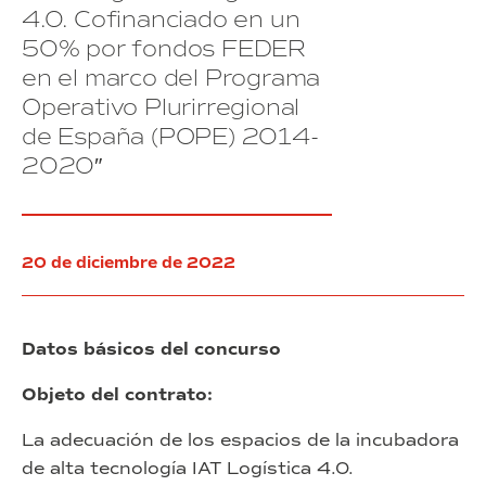
todos
PIZF
de
4.0. Cofinanciado en un
los
de
Barcelona”
50% por fondos FEDER
(exp.
productos
Barcelona
54/2022)
que
(exp.
en el marco del Programa
conforman
55/2022).
Operativo Plurirregional
la
de España (POPE) 2014-
infraestructura
on-
2020″
premise
del
Consorci
de
20 de diciembre de 2022
la
Zona
Franca
de
Datos básicos del concurso
Barcelona”
(exp.
Objeto del contrato:
54/2022)
La adecuación de los espacios de la incubadora
de alta tecnología IAT Logística 4.0.