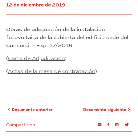
Zona
y
de
12 de diciembre de 2019
Franca
la
Barcelona
de
planificación
Barcelona
de
la
Obras de adecuación de la instalación
implementación
fotovoltaica de la cubierta del edificio sede del
del
Consorci – Exp. 17/2019
Plan
Estratégico
del
(
Carta de Adjudicación
)
Consorci
de
(
Actas de la mesa de contratación
)
la
Zona
Franca
de
Barcelona
Documento anterior
Documento siguiente
Compartir en
Email
Facebook
Linkedin
Twi