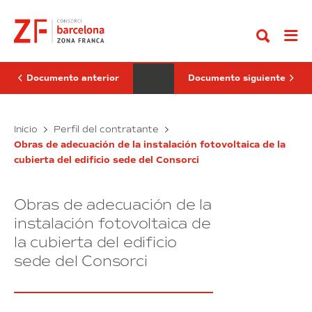
Ir
de
de
al
limpieza,
la
contenido
desinfección,
contratación
desinsectación
del
y
servicio
desratización
de
de
consultoría
Documento anterior
Documento siguiente
los
para
edificios
el
del
diagnóstico
Consorci
Servicio
de
Licitación
Inicio
Perfil del contratante
de
los
de
de
la
procesos
Obras de adecuación de la instalación fotovoltaica de la
limpieza,
la
Zona
y
cubierta del edificio sede del Consorci
desinfección,
contratación
Franca
la
de
desinsectación
planificación
del
Barcelona
de
y
servicio
la
Obras de adecuación de la
desratización
de
implementación
de
consultoría
instalación fotovoltaica de
del
los
Plan
para
la cubierta del edificio
Estratégico
edificios
el
del
sede del Consorci
del
diagnóstico
Consorci
Consorci
de
de
de
la
los
Zona
la
procesos
Franca