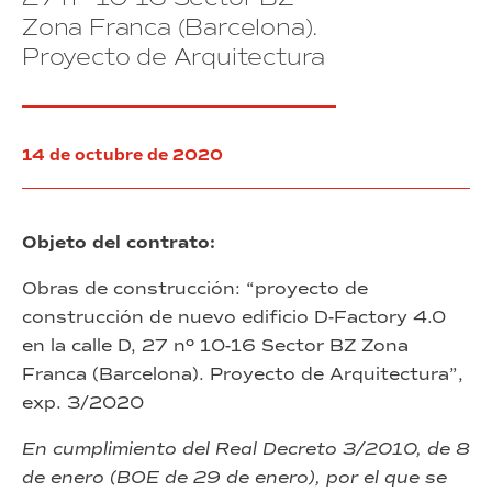
calle
Zona Franca (Barcelona).
D,
27
Proyecto de Arquitectura
nº
10-
16
Sector
14 de octubre de 2020
BZ
Zona
Franca
(Barcelona).
Objeto del contrato:
Proyecto
de
Obras de construcción: “proyecto de
Instalaciones
construcción de nuevo edificio D-Factory 4.0
en la calle D, 27 nº 10-16 Sector BZ Zona
Franca (Barcelona). Proyecto de Arquitectura”,
exp. 3/2020
En cumplimiento del Real Decreto 3/2010, de 8
de enero (BOE de 29 de enero), por el que se