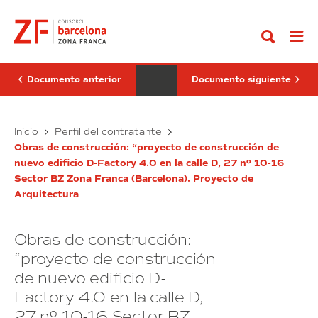
Ir
de
de
al
emergencias
construcción:
contenido
en
“proyecto
el
de
edificio
construcción
sede
de
central
nuevo
Documento anterior
Documento siguiente
edificio
D-
Factory
Medidas
4.0
Obras
Inicio
Perfil del contratante
en
de
de
la
Obras de construcción: “proyecto de construcción de
emergencias
construcción:
calle
nuevo edificio D-Factory 4.0 en la calle D, 27 nº 10-16
en
“proyecto
D,
Sector BZ Zona Franca (Barcelona). Proyecto de
el
27
de
nº
Arquitectura
edificio
construcción
10-
sede
de
16
central
nuevo
Sector
Obras de construcción:
BZ
edificio
Zona
D-
“proyecto de construcción
Franca
Factory
(Barcelona).
de nuevo edificio D-
4.0
Proyecto
de
en
Factory 4.0 en la calle D,
Instalaciones
la
27 nº 10-16 Sector BZ