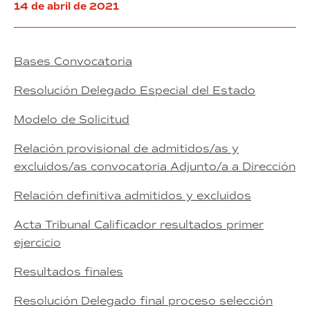
situado
14 de abril de 2021
Zona
en
franca
de
la
Barcelona”
calle
(exp.
28
Bases Convocatoria
7/2021)
n.º
39-
Resolución Delegado Especial del Estado
49
del
Modelo de Solicitud
BZ
del
Relación provisional de admitidos/as y
Polígono
excluidos/as convocatoria Adjunto/a a Dirección
Industrial
de
Relación definitiva admitidos y excluidos
la
Zona
Acta Tribunal Calificador resultados primer
franca
de
ejercicio
Barcelona”
(exp.
Resultados finales
7/2021)
Resolución Delegado final proceso selección