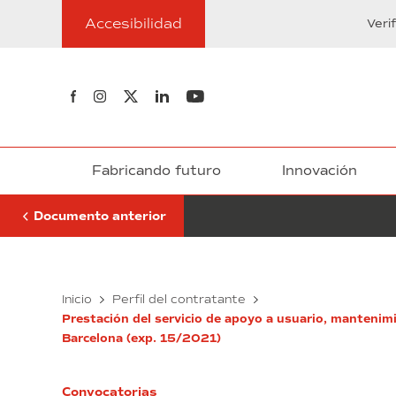
Ir
mantenimiento,
Accesibilidad
al
Veri
conservación
contenido
y
mejora
de
Síguenos en Facebook
Síguenos en Instagram
Síguenos en Twitter
Síguenos en Linkedin
Síguenos en Youtube
la
jardinería.
exp.
14/2021
Fabricando futuro
Innovación
Documento anterior
Servicio
Inicio
Perfil del contratante
mantenimiento,
Prestación del servicio de apoyo a usuario, mantenimi
conservación
Barcelona (exp. 15/2021)
y
mejora
de
Convocatorias
la