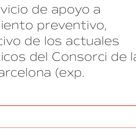
vicio de apoyo a
de
las
instalaciones
iento preventivo,
de
conductas
tivo de los actuales
interiores
de
planta
icos del Consorci de l
de
ventilación
(aire
rcelona (exp.
exterior
y
extracción)
del
Edificio
Nexus
II
situado
en
la
calle