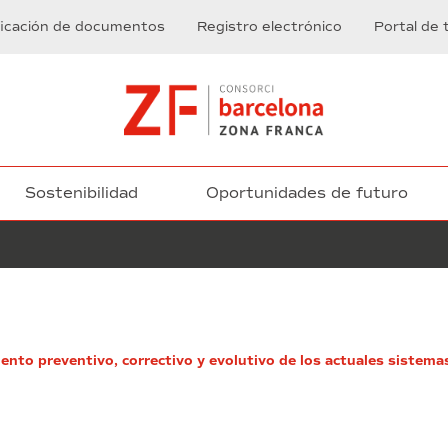
ficación de documentos
Registro electrónico
Portal de 
Sostenibilidad
Oportunidades de futuro
Ejecución
de
ento preventivo, correctivo y evolutivo de los actuales sistema
las
obras
para
la
adecuación