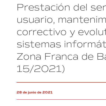
Prestación del ser
jardinería.
exp.
14/2021
usuario, mantenim
correctivo y evolu
sistemas informát
Zona Franca de Ba
15/2021)
28 de junio de 2021