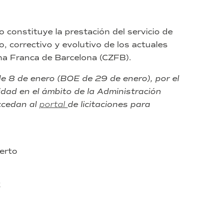
Jordi
Girona
29,
lo constituye la prestación del servicio de
Barcelona.
, correctivo y evolutivo de los actuales
(exp.
16/2021).
ona Franca de Barcelona (CZFB).
e 8 de enero (BOE de 29 de enero), por el
dad en el ámbito de la Administración
ccedan al
portal
de licitaciones para
erto
€