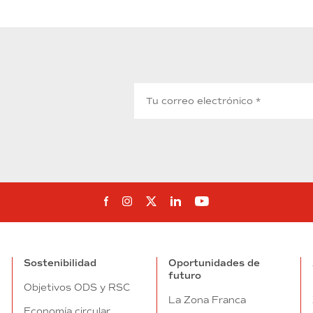
Síguenos en Facebook
Síguenos en Instagram
Síguenos en Twitter
Síguenos en Linkedin
Síguenos en You
Sostenibilidad
Oportunidades de
futuro
Objetivos ODS y RSC
La Zona Franca
Economía circular