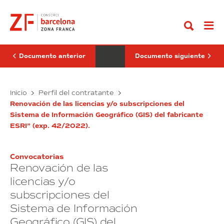
Ir
de
de
al
mantenimiento
elaboración,
contenido
correctivo,
revisión
reparaciones
y
y
actualización
ampliaciones
de
de
planes
Documento anterior
Documento siguiente
las
de
instalaciones
autoprotección,
contra
a
incendios
Servicios
la
Servicio
Inicio
Perfil del contratante
en
vez
de
de
edificios
de
Renovación de las licencias y/o subscripciones del
mantenimiento
elaboración,
y
realización
Sistema de Información Geográfico (GIS) del fabricante
correctivo,
revisión
establecimientos
de
ESRI” (exp. 42/2022).
del
reparaciones
simulacros,
y
Consorcio
asesorar
y
actualización
de
y
ampliaciones
de
la
formar
Convocatorias
de
planes
Zona
en
Renovación de las
Franca
las
el
de
de
ámbito
instalaciones
autoprotección,
licencias y/o
Barcelona”
de
contra
a
(exp.
los
subscripciones del
incendios
la
40/2022)
planes
Sistema de Información
en
de
vez
autoprotección”
edificios
de
Geográfico (GIS) del
(exp.