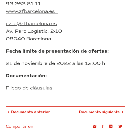
93 263 81 11
www.zfbarcelona.es
czfb@zfbarcelona.es
Av. Parc Logístic, 2-10
08040 Barcelona
Fecha límite de presentación de ofertas:
21 de noviembre de 2022 a las 12:00 h
Documentación:
Pliego de cláusulas
Documento anterior
Documento siguiente
Compartir en
Email
Facebook
Linkedin
Twi