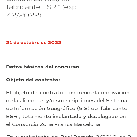
y
realización
41/2022)
fabricante ESRI” (exp.
establecimientos
de
42/2022).
del
simulacros,
Consorcio
asesorar
de
y
la
formar
Zona
en
21 de octubre de 2022
Franca
el
de
ámbito
Barcelona”
de
(exp.
los
Datos básicos del concurso
40/2022)
planes
de
Objeto del contrato:
autoprotección”
(exp.
El objeto del contrato comprende la renovación
41/2022)
de las licencias y/o subscripciones del Sistema
de Información Geográfico (GIS) del fabricante
ESRI, totalmente implantado y desplegado en
el Consorcio Zona Franca Barcelona