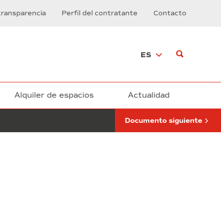
del
transparencia
Perfil del contratante
Contacto
contrato
de
suministro,
instalación,
ES
configuración
y
servicios
de
mantenimiento
Alquiler de espacios
Actualidad
de
sistema
Documento siguiente
de
Telefonía
IP