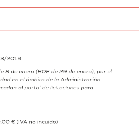
y
servicios
de
mantenimiento
de
sistema
de
Telefonía
IP
 23/2019
e 8 de enero (BOE de 29 de enero), por el
dad en el ámbito de la Administración
ccedan al
portal de licitaciones
para
,00 € (IVA no incuido)