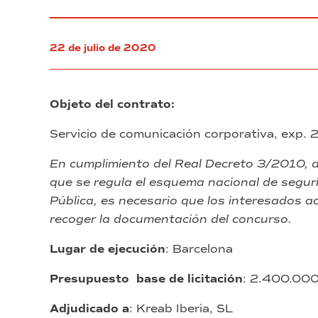
27,
obras
números
de
10-
construcción
16
22 de julio de 2020
del
(Sector
Lote
BZ)
5
Zona
“Proyecto
Franca
Objeto del contrato:
Barcelona
de
Instalaciones”
Servicio de comunicación corporativa, exp.
del
Edificio
En cumplimiento del Real Decreto 3/2010, d
D-
que se regula el esquema nacional de seguri
Factory
4.0
Pública, es necesario que los interesados a
en
recoger la documentación del concurso.
la
calle
Lugar de ejecución
: Barcelona
27,
números
Presupuesto base de licitación
: 2.400.000
10-
16
Adjudicado a
: Kreab Iberia, SL
(Sector