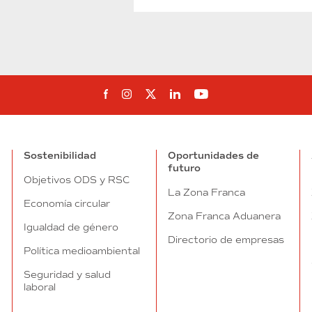
Síguenos en Facebook
Síguenos en Instagram
Síguenos en Twitter
Síguenos en Linkedin
Síguenos en You
Sostenibilidad
Oportunidades de
futuro
Objetivos ODS y RSC
La Zona Franca
Economía circular
Zona Franca Aduanera
Igualdad de género
Directorio de empresas
Política medioambiental
Seguridad y salud
laboral