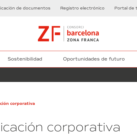
ficación de documentos
Registro electrónico
Portal de 
Sostenibilidad
Oportunidades de futuro
Licitación
ción corporativa
del
contrato
de
icación corporativa
suministro,
instalación,
configuración