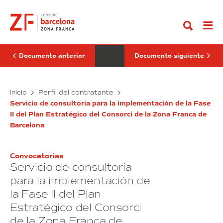
Ir
de
de
al
comunicación
telefonía
contenido
corporativa
fija
del
y
Consorci
móvil
de
del
la
Consorcio
Documento anterior
Documento siguiente
Zona
de
Franca
la
de
Zona
Barcelona
Servicio
Franca
Servicios
Inicio
Perfil del contratante
de
de
de
Barcelona
Servicio de consultoría para la implementación de la Fase
comunicación
telefonía
II del Plan Estratégico del Consorci de la Zona Franca de
corporativa
fija
Barcelona
del
y
Consorci
móvil
de
del
Convocatorias
la
Consorcio
Servicio de consultoría
Zona
de
Franca
la
para la implementación de
de
Zona
la Fase II del Plan
Barcelona
Franca
Estratégico del Consorci
de
Barcelona
de la Zona Franca de