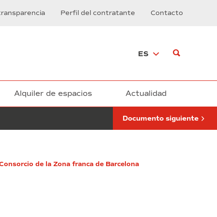
de
transparencia
Perfil del contratante
Contacto
mantenimiento,
repuestos
y
reparación
ES
de
equipos
de
impresión
y
Alquiler de espacios
Actualidad
posproducción
de
Documento siguiente
impresoras
3D”
(exp.
44/2024)
 Consorcio de la Zona franca de Barcelona