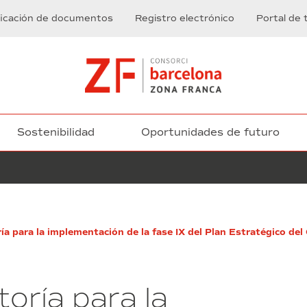
ficación de documentos
Registro electrónico
Portal de 
Sostenibilidad
Oportunidades de futuro
Servicio
ía para la implementación de la fase IX del Plan Estratégico del
de
mantenimiento,
repuestos
y
toría para la
reparación
de