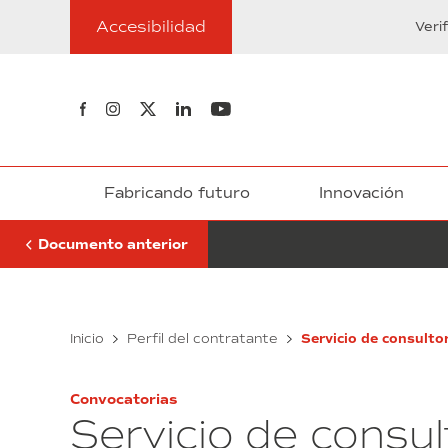
Ir
Pública
Accesibilidad
al
Veri
de
contenido
Empleo
2022
Síguenos en Facebook
Síguenos en Instagram
Síguenos en Twitter
Síguenos en Linkedin
Síguenos en Youtube
Fabricando futuro
Innovación
Documento anterior
Oferta
Inicio
Perfil del contratante
Servicio de consultor
Pública
de
Empleo
Convocatorias
2022
Servicio de consul