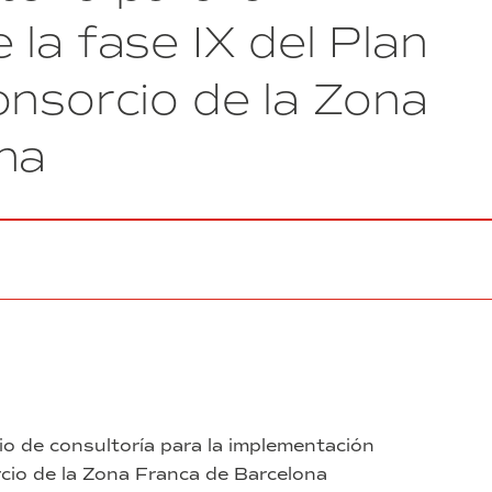
equipos
la fase IX del Plan
de
impresión
onsorcio de la Zona
y
posproducción
de
na
impresoras
3D”
(exp.
44/2024)
cio de consultoría para la implementación
rcio de la Zona Franca de Barcelona