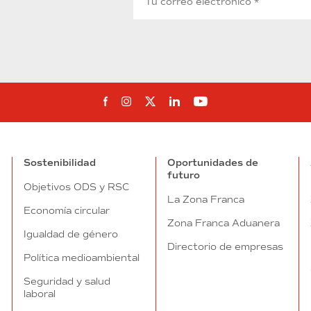
Síguenos en Facebook
Síguenos en Instagram
Síguenos en Twitter
Síguenos en Linkedin
Síguenos en You
Sostenibilidad
Oportunidades de
futuro
Objetivos ODS y RSC
La Zona Franca
Economía circular
Zona Franca Aduanera
Igualdad de género
Directorio de empresas
Política medioambiental
Seguridad y salud
laboral