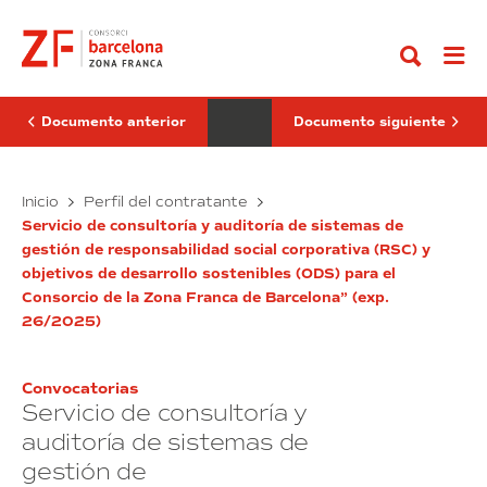
Ir
y
de
al
servicio
acompañamiento
contenido
de
y
actualización
asesoramiento
de
en
instalaciones
la
de
ejecución
Documento anterior
Documento siguiente
CCTV,
del
control
Project
de
Management
intrusión,
Suministro
necesario
Servicio
Inicio
Perfil del contratante
accesos
para
y
de
e
desplegar
Servicio de consultoría y auditoría de sistemas de
servicio
acompañamiento
interfonía
los
gestión de responsabilidad social corporativa (RSC) y
de
y
del
proyectos
objetivos de desarrollo sostenibles (ODS) para el
edificio
actualización
operativos
asesoramiento
Torre
de
Consorcio de la Zona Franca de Barcelona” (exp.
de
en
Tarragona”
los
instalaciones
la
26/2025)
(exp.
distintos
de
ejecución
21/2025)
departamentos
CCTV,
del
del
Consorcio
control
Project
Convocatorias
de
de
Management
Servicio de consultoría y
la
intrusión,
necesario
Zona
auditoría de sistemas de
accesos
Franca
para
gestión de
de
e
desplegar
Barcelona”