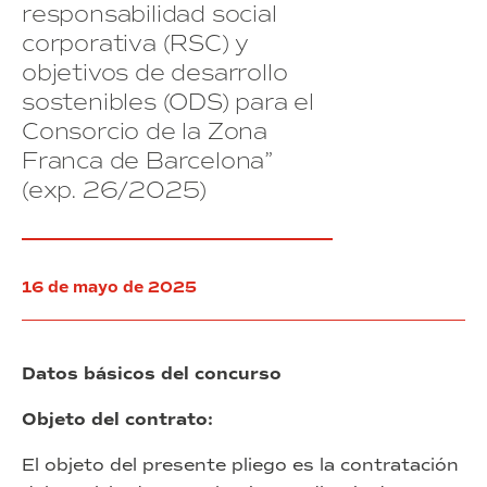
interfonía
los
responsabilidad social
(exp.
del
proyectos
28/2025)
corporativa (RSC) y
edificio
operativos
objetivos de desarrollo
Torre
de
Tarragona”
los
sostenibles (ODS) para el
(exp.
distintos
Consorcio de la Zona
21/2025)
departamentos
Franca de Barcelona”
del
Consorcio
(exp. 26/2025)
de
la
Zona
Franca
16 de mayo de 2025
de
Barcelona”
(exp.
28/2025)
Datos básicos del concurso
Objeto del contrato:
El objeto del presente pliego es la contratación