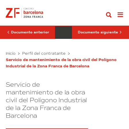
Ir
de
de
al
la
auxiliares
contenido
contratación
de
del
servicio
servicio
y
de
conserjería
consultoría
en
Documento anterior
Documento siguiente
para
los
el
edificios
diagnóstico
propiedad
de
Licitación
del
Servicio
Inicio
Perfil del contratante
los
Consorci
de
de
procesos
de
Servicio de mantenimiento de la obra civil del Polígono
la
auxiliares
y
la
Industrial de la Zona Franca de Barcelona
contratación
de
la
Zona
planificación
del
Franca
servicio
de
de
servicio
y
la
Barcelona
Servicio de
de
conserjería
implementación
consultoría
en
mantenimiento de la obra
del
Plan
para
los
civil del Polígono Industrial
Estratégico
el
edificios
del
de la Zona Franca de
diagnóstico
propiedad
Consorci
de
del
de
Barcelona
la
los
Consorci
Zona
procesos
de
Franca