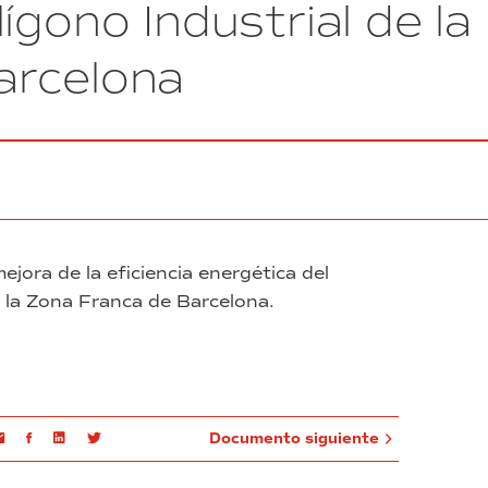
ígono Industrial de la
asistencia
primaria
arcelona
Carreras
Candi
ejora de la eficiencia energética del
e la Zona Franca de Barcelona.
Email
Facebook
Linkedin
Twitter
Documento siguiente