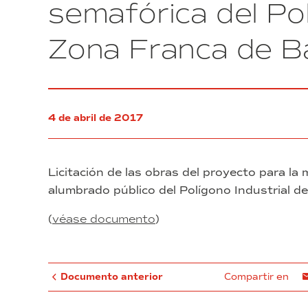
semafórica del Pol
edificio
de
Zona Franca de B
realojados
de
Sant
Andreu
4 de abril de 2017
Licitación de las obras del proyecto para la m
alumbrado público del Polígono Industrial d
(
véase documento
)
Documento anterior
Compartir en