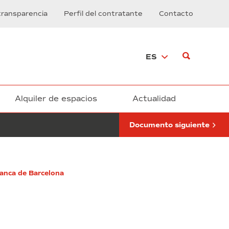
de
transparencia
Perfil del contratante
Contacto
ejecución
obras
–
centro
ES
de
asistencia
primaria
Carreras
Candi
Alquiler de espacios
Actualidad
Documento siguiente
ranca de Barcelona