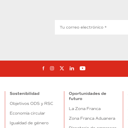
Síguenos en Facebook
Síguenos en Instagram
Síguenos en Twitter
Síguenos en Linkedin
Síguenos en You
Sostenibilidad
Oportunidades de
futuro
Objetivos ODS y RSC
La Zona Franca
Economía circular
Zona Franca Aduanera
Igualdad de género