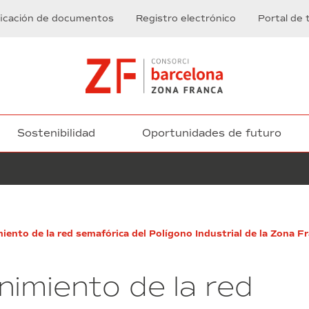
ficación de documentos
Registro electrónico
Portal de 
Sostenibilidad
Oportunidades de futuro
Contrato
iento de la red semafórica del Polígono Industrial de la Zona F
de
ejecución
obras
nimiento de la red
–
centro
de