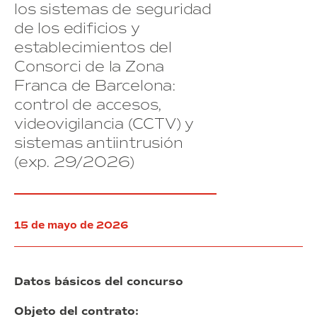
los
de
los sistemas de seguridad
edificios
Barcelona
de los edificios y
propiedad
(exp.
establecimientos del
del
27/2026)
Consorcio
Consorci de la Zona
de
Franca de Barcelona:
la
control de accesos,
Zona
Franca
videovigilancia (CCTV) y
de
sistemas antiintrusión
Barcelona
(exp. 29/2026)
15 de mayo de 2026
Datos básicos del concurso
Objeto del contrato: