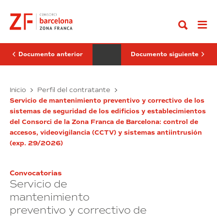
Ir
marco
de
al
para
mantenimiento
contenido
la
de
ejecución
pantallas
de
led
obras
out-
de
door
Documento anterior
Documento siguiente
reforma,
del
reparación,
Consorci
conservación
de
y
Acuerdo
la
Servicios
Inicio
Perfil del contratante
mantenimiento
Zona
marco
de
de
Franca
Servicio de mantenimiento preventivo y correctivo de los
para
mantenimiento
los
de
sistemas de seguridad de los edificios y establecimientos
la
de
edificios
Barcelona
del Consorci de la Zona Franca de Barcelona: control de
propiedad
ejecución
(exp.
pantallas
del
27/2026)
accesos, videovigilancia (CCTV) y sistemas antiintrusión
de
led
Consorcio
obras
out-
(exp. 29/2026)
de
de
door
la
Zona
reforma,
del
Franca
reparación,
Consorci
Convocatorias
de
conservación
de
Servicio de
Barcelona
y
la
mantenimiento
mantenimiento
Zona
preventivo y correctivo de
de
Franca