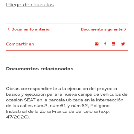
Pliego de cláusulas
Documento anterior
Documento siguiente
Compartir en
Email
Facebook
Linkedin
Twi
Documentos relacionados
Obras correspondiente a la ejecución del proyecto
básico y ejecución para la nueva campa de vehículos de
ocasión SEAT en la parcela ubicada en la intersección
de las calles núm.2, núm.61 y núm.62, Polígono
Industrial de la Zona Franca de Barcelona (exp.
47/2026).