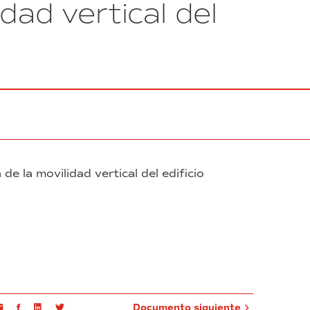
dad vertical del
Consorci
de
la
Zona
Franca
de
Barcelona
e la movilidad vertical del edificio
Email
Facebook
Linkedin
Twitter
Documento siguiente