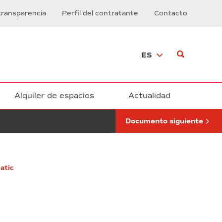
de
transparencia
Perfil del contratante
Contacto
telefonía
fija
y
móvil
ES
del
Consorci
de
la
Zona
Alquiler de espacios
Actualidad
Franca
de
Documento siguiente
Barcelona
atic