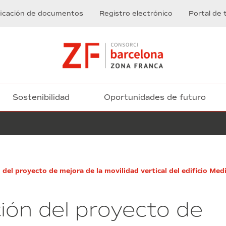
ficación de documentos
Registro electrónico
Portal de 
Sostenibilidad
Oportunidades de futuro
Servicio
 del proyecto de mejora de la movilidad vertical del edificio Medi
de
telefonía
fija
ción del proyecto de
y
móvil
del