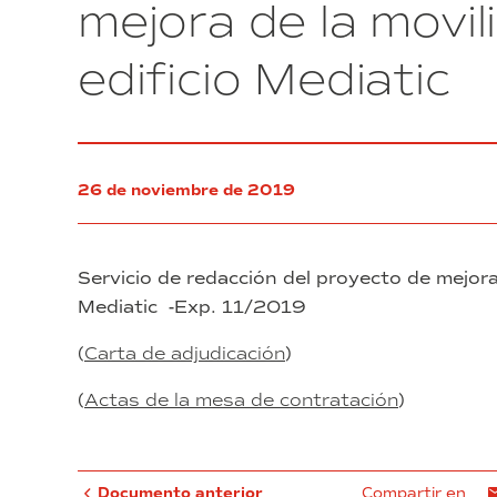
mejora de la movili
en
los
edificio Mediatic
edificios
del
Consorci
de
la
Zona
26 de noviembre de 2019
Franca
de
Barcelona
Servicio de redacción del proyecto de mejora d
Mediatic -Exp. 11/2019
(
Carta de adjudicación
)
(
Actas de la mesa de contratación
)
Documento anterior
Compartir en