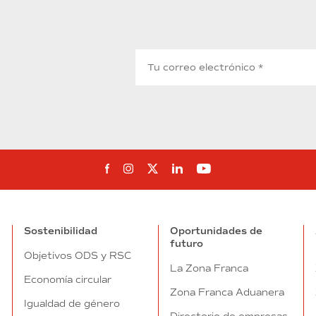
Síguenos en Facebook
Síguenos en Instagram
Síguenos en Twitter
Síguenos en Linkedin
Síguenos en You
Sostenibilidad
Oportunidades de
futuro
Objetivos ODS y RSC
La Zona Franca
Economía circular
Zona Franca Aduanera
Igualdad de género