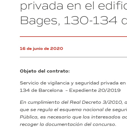
privada en el edif
del
Polígono
Bages, 130-134 d
Industrial
de
la
Zona
Franca
de
16 de junio de 2020
Barcelona
Objeto del contrato:
Servicio de vigilancia y seguridad privada en
134 de Barcelona – Expediente 20/2019
En cumplimiento del Real Decreto 3/2010, d
que se regula el esquema nacional de seguri
Pública, es necesario que los interesados a
recoger la documentación del concurso.