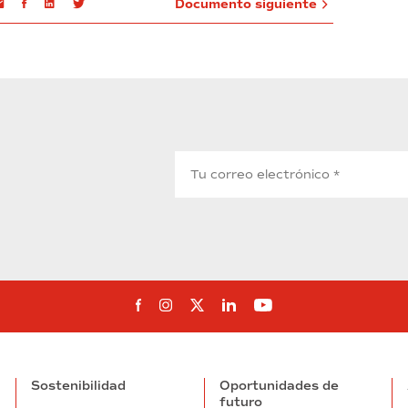
Email
Facebook
Linkedin
Twitter
Documento siguiente
Síguenos en Facebook
Síguenos en Instagram
Síguenos en Twitter
Síguenos en Linkedin
Síguenos en You
Sostenibilidad
Oportunidades de
futuro