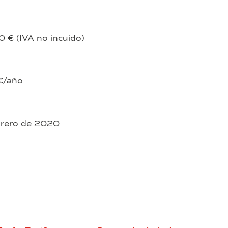
 € (IVA no incuido)
€/año
brero de 2020