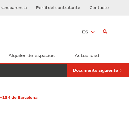
de
transparencia
Perfil del contratante
Contacto
limpieza
viaria
del
Polígono
ES
Industrial
de
la
Zona
Franca
Alquiler de espacios
Actualidad
Documento siguiente
30-134 de Barcelona