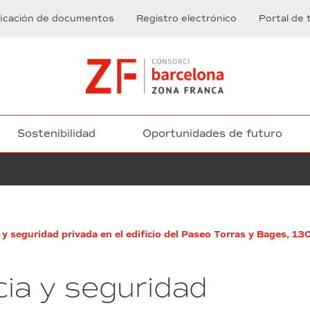
ficación de documentos
Registro electrónico
Portal de 
Sostenibilidad
Oportunidades de futuro
Servicio
a y seguridad privada en el edificio del Paseo Torras y Bages, 1
de
limpieza
viaria
ncia y seguridad
del
Polígono
Industrial