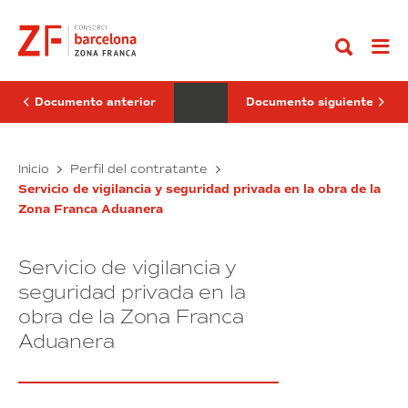
Ir
de
profesionales
al
vigilancia
de
contenido
y
asesoramiento
seguridad
y
privada
consultoría
en
para
la
la
Documento anterior
Documento siguiente
obra
integración
del
de
Sector
los
de
Servicio
Objetivos
Servicios
Inicio
Perfil del contratante
la
de
de
profesionales
Marina
Desarrollo
Servicio de vigilancia y seguridad privada en la obra de la
vigilancia
de
del
Sostenible
Zona Franca Aduanera
y
asesoramiento
Prat
y
Vermell
seguridad
la
y
Nueva
privada
consultoría
Agenda
Servicio de vigilancia y
en
para
Urbana
la
la
seguridad privada en la
en
obra
la
integración
obra de la Zona Franca
estrategia
del
de
del
Aduanera
Sector
los
Consorci
de
Objetivos
de
la
la
de
Zona
Marina
Desarrollo
Franca