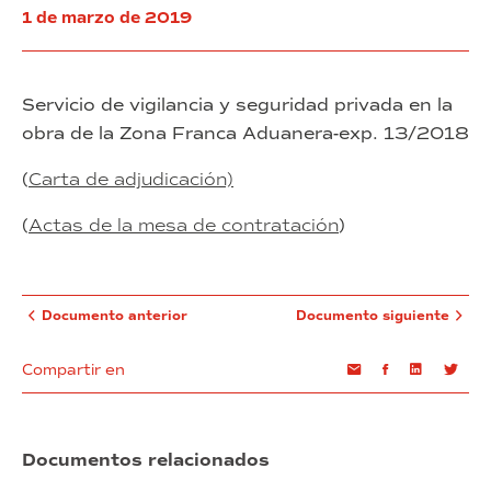
del
Sostenible
de
1 de marzo de 2019
Prat
y
Barcelona
Vermell
(exp.
la
1/2019)
Nueva
Agenda
Servicio de vigilancia y seguridad privada en la
Urbana
obra de la Zona Franca Aduanera-exp. 13/2018
en
la
(
Carta de adjudicación)
estrategia
del
(
Actas de la mesa de contratación
)
Consorci
de
la
Zona
Franca
Documento anterior
Documento siguiente
de
Barcelona
Compartir en
Email
Facebook
Linkedin
Twi
(exp.
1/2019)
Documentos relacionados