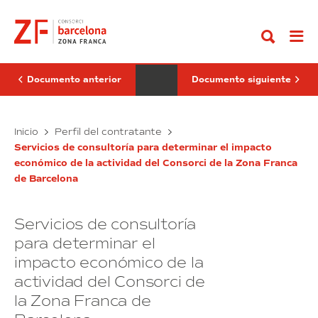
Ir
para
de
al
la
consultoría
contenido
enajenación
para
del
determinar
determinadas
el
parcelas
impacto
en
económico
Documento anterior
Documento siguiente
el
de
ámbito
la
de
actividad
los
Licitación
del
Servicio
Inicio
Perfil del contratante
Sectores
Consorci
para
de
10
Servicios de consultoría para determinar el impacto
la
consultoría
y
económico de la actividad del Consorci de la Zona Franca
enajenación
para
14
de Barcelona
de
del
determinar
La
determinadas
el
Marina
parcelas
impacto
del
Servicios de consultoría
en
económico
Prat
Vermell
el
de
para determinar el
en
ámbito
la
régimen
impacto económico de la
de
actividad
de
actividad del Consorci de
los
del
compraventa
condicionada
Sectores
Consorci
la Zona Franca de
al
10
cumplimiento