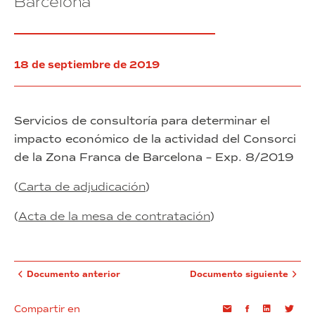
Barcelona
y
de
14
determinadas
obligaciones
de
por
La
el
Marina
18 de septiembre de 2019
adjudicatario
del
Prat
Vermell
en
Servicios de consultoría para determinar el
régimen
impacto económico de la actividad del Consorci
de
de la Zona Franca de Barcelona – Exp. 8/2019
compraventa
condicionada
(
Carta de adjudicación
)
al
cumplimiento
(
Acta de la mesa de contratación
)
de
determinadas
obligaciones
por
el
Documento anterior
Documento siguiente
adjudicatario
Compartir en
Email
Facebook
Linkedin
Twi