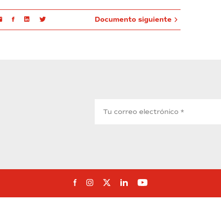
Email
Facebook
Linkedin
Twitter
Documento siguiente
Síguenos en Facebook
Síguenos en Instagram
Síguenos en Twitter
Síguenos en Linkedin
Síguenos en You