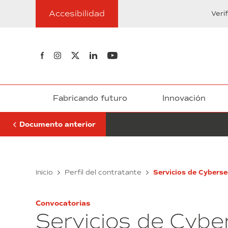
Ir
Definitivos
Accesibilidad
al
Veri
contenido
Síguenos en Facebook
Síguenos en Instagram
Síguenos en Twitter
Síguenos en Linkedin
Síguenos en Youtube
Fabricando futuro
Innovación
Documento anterior
Listados
Inicio
Perfil del contratante
Servicios de Cyberse
Definitivos
Convocatorias
Servicios de Cybe