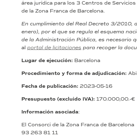
área jurídica para los 3 Centros de Servicio
de
centros
de la Zona Franca de Barcelona.
públicos
barceloneses”
En cumplimiento del Real Decreto 3/2010, 
(exp.
enero), por el que se regula el esquema nac
34/2023).
de la Administración Pública, es necesario 
al
portal de licitaciones
para recoger la docu
Lugar de ejecución:
Barcelona
Procedimiento y forma de adjudicación:
Abi
Fecha de publicación:
2023-05-16
Presupuesto (excluido IVA):
170.000,00.-€
Información asociada
:
El Consorci de la Zona Franca de Barcelona
93 263 81 11