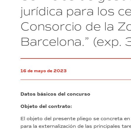
Dona
iniciativa
jurídica para los c
ZF
FEEL
a
THE
los
Consorcio de la Z
ZF
estudiantes
POVWER
de
de
centros
Barcelona.” (exp.
aproximación
públicos
barceloneses”
de
(exp.
la
34/2023).
actividad
de
las
16 de mayo de 2023
empresas
del
Consell
de
Datos básicos del concurso
la
Dona
Objeto del contrato:
ZF
a
El objeto del presente pliego se concreta en
los
para la externalización de las principales tar
estudiantes