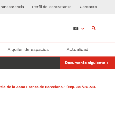
de
transparencia
Perfil del contratante
Contacto
mentoría,
en
el
marco
ES
de
la
incubadora
de
alta
Alquiler de espacios
Actualidad
tecnología
logística
Documento siguiente
4.0
financiada
por
FEDER
Programa
sorcio de la Zona Franca de Barcelona.” (exp. 35/2023).
Operativo
Pluriregional
de
España
(POPE)”
(exp.