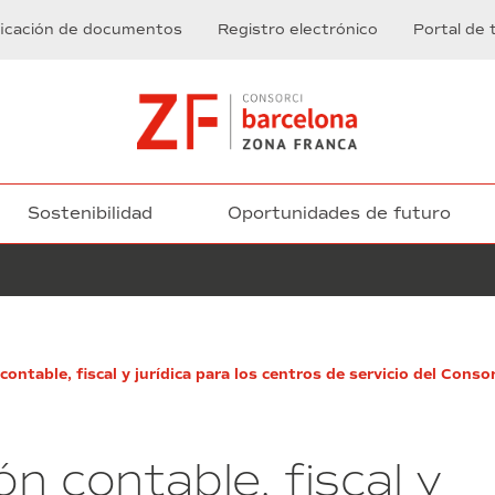
ficación de documentos
Registro electrónico
Portal de 
Sostenibilidad
Oportunidades de futuro
Servicios
contable, fiscal y jurídica para los centros de servicio del Con
de
mentoría,
en
el
ón contable, fiscal y
marco
de