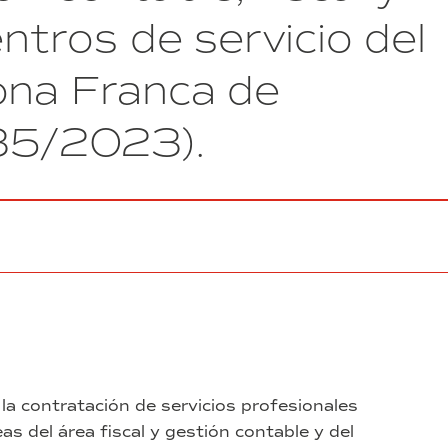
la
entros de servicio del
incubadora
de
ona Franca de
alta
tecnología
logística
 35/2023).
4.0
financiada
por
FEDER
Programa
Operativo
Pluriregional
de
España
(POPE)”
(exp.
14.23.IAT_LOG.FEDER)
 la contratación de servicios profesionales
eas del área fiscal y gestión contable y del