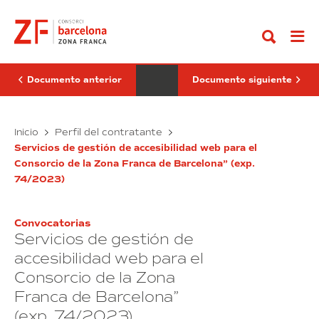
Ir
Punto
regular
al
verde
y
contenido
ubicado
extraordinario
en
de
la
recogida
calle
y
Motors
transporte
Documento anterior
Documento siguiente
86,
para
zona
su
de
destrucción
equipaciones
Nuevo
de
Servicio
Inicio
Perfil del contratante
del
documentación
Punto
regular
Sector
en
Servicios de gestión de accesibilidad web para el
verde
y
14
distinto
Consorcio de la Zona Franca de Barcelona” (exp.
ubicado
extraordinario
de
soporte
74/2023)
la
en
de
MPPBM
la
recogida
para
calle
y
la
Convocatorias
Motors
transporte
transformación
Servicios de gestión de
urbanística
86,
para
de
zona
su
accesibilidad web para el
la
de
destrucción
Marina
Consorcio de la Zona
equipaciones
de
de
Franca de Barcelona”
la
del
documentación
Zona
Sector
en
(exp. 74/2023)
franca,