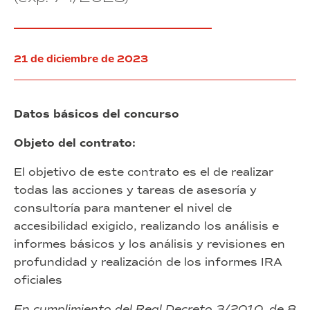
14
distinto
Barcelona”
de
soporte
(exp.
62/2023).
la
MPPBM
21 de diciembre de 2023
para
la
transformación
urbanística
Datos básicos del concurso
de
la
Objeto del contrato:
Marina
de
la
El objetivo de este contrato es el de realizar
Zona
todas las acciones y tareas de asesoría y
franca,
consultoría para mantener el nivel de
Barcelona”
accesibilidad exigido, realizando los análisis e
(exp.
62/2023).
informes básicos y los análisis y revisiones en
profundidad y realización de los informes IRA
oficiales
En cumplimiento del Real Decreto 3/2010, de 8