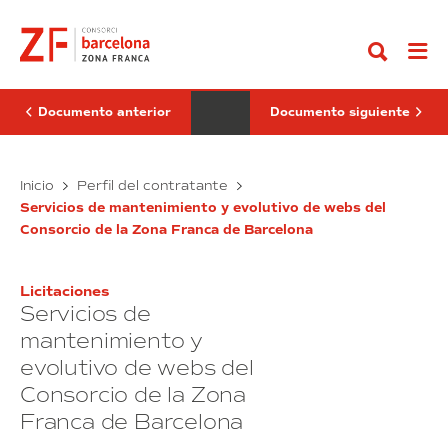
Ir
2024:
de
al
Promoción
auditoría
contenido
Interna
externa
de
certificación
del
sistema
Documento anterior
Documento siguiente
de
gestión
de
OPE
seguridad
Servicios
Inicio
Perfil del contratante
de
2024:
de
la
Servicios de mantenimiento y evolutivo de webs del
Promoción
auditoría
información
Consorcio de la Zona Franca de Barcelona
Interna
externa
(SGSI)
para
de
el
certificación
Consorcio
Licitaciones
del
de
Servicios de
sistema
la
Zona
de
mantenimiento y
Franca
gestión
evolutivo de webs del
de
de
Barcelona”
Consorcio de la Zona
seguridad
(exp.
5/2026)
de
Franca de Barcelona
la