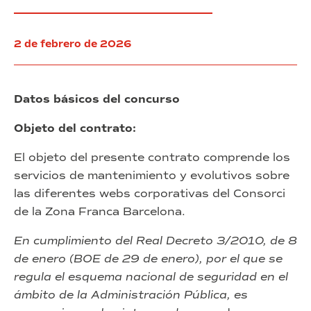
información
(SGSI)
para
2 de febrero de 2026
el
Consorcio
de
la
Datos básicos del concurso
Zona
Franca
Objeto del contrato:
de
Barcelona”
El objeto del presente contrato comprende los
(exp.
5/2026)
servicios de mantenimiento y evolutivos sobre
las diferentes webs corporativas del Consorci
de la Zona Franca Barcelona.
En cumplimiento del Real Decreto 3/2010, de 8
de enero (BOE de 29 de enero), por el que se
regula el esquema nacional de seguridad en el
ámbito de la Administración Pública, es