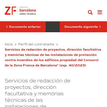
Ir
y
pública
al
servicios
de
contenido
tecnológicos
arrendamiento
de
de
gestión
oficina
del
situada
BACKUP’s
en
Documento anterior
Documento siguiente
del
la
fabricante
Zona
VEEAM
Franca
para
Suministro
Aduanera
Oferta
Inicio
Perfil del contratante
el
de
y
pública
Consorcio”
Barcelona
Servicios de redacción de proyectos, dirección facultativa
servicios
de
(exp.
y memórias técnicas de las instalaciones de protección
tecnológicos
arrendamiento
41/2023)
contra incendios de los edificios propiedad del Consorci
de
de
de la Zona Franca de Barcelona” (exp. 40/2023)
gestión
oficina
del
situada
BACKUP’s
en
Servicios de redacción de
del
la
fabricante
Zona
proyectos, dirección
VEEAM
Franca
facultativa y memórias
para
Aduanera
el
de
técnicas de las
Consorcio”
Barcelona
instalaciones de