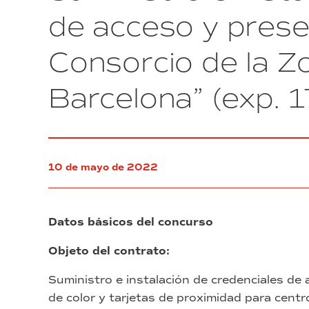
Barcelona”
de
de acceso y prese
(exp.
reforma,
19/2022)
reparación,
Consorcio de la Z
conservación
y
mantenimiento
Barcelona” (exp. 
de
los
edificios
propiedad
del
Consorcio
10 de mayo de 2022
de
la
Zona
Franca
Datos básicos del concurso
de
Barcelona”
Objeto del contrato:
(exp.
19/2022)
Suministro e instalación de credenciales de 
de color y tarjetas de proximidad para centr