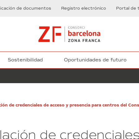
ficación de documentos
Registro electrónico
Portal de 
Sostenibilidad
Oportunidades de futuro
Servicios
ción de credenciales de acceso y presencia para centros del Con
y
suministros
de
mantenimiento,
lación de credenciale
conservación
y