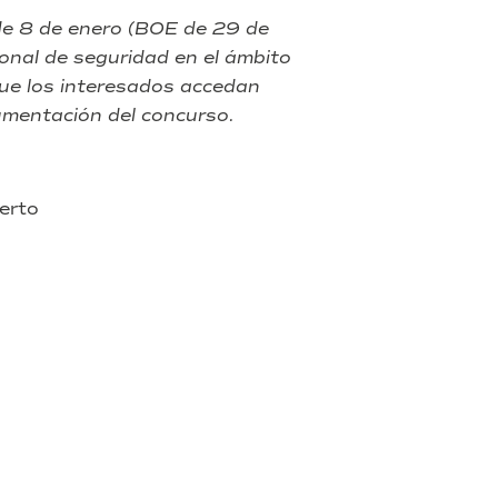
de
de 8 de enero (BOE de 29 de
la
ional de seguridad en el ámbito
Zona
Franca
que los interesados accedan
de
cumentación del concurso.
Barcelona”
(exp.
20/2022)
erto