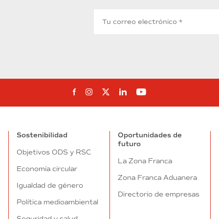
Síguenos en Facebook
Síguenos en Instagram
Síguenos en Twitter
Síguenos en Linkedin
Síguenos en You
Sostenibilidad
Oportunidades de
futuro
Objetivos ODS y RSC
La Zona Franca
Economía circular
Zona Franca Aduanera
Igualdad de género
Directorio de empresas
Política medioambiental
Seguridad y salud