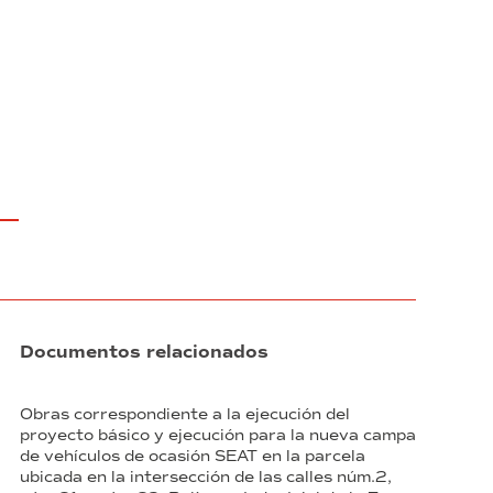
Barcelona
y
edificios
del
Consorcio
de
la
Zona
Franca
de
Barcelona”
(exp.
20/2022)
Documentos relacionados
Obras correspondiente a la ejecución del
proyecto básico y ejecución para la nueva campa
de vehículos de ocasión SEAT en la parcela
ubicada en la intersección de las calles núm.2,