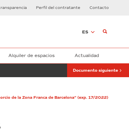
y
transparencia
Perfil del contratante
Contacto
suministros
de
mantenimiento,
conservación
ES
y
mejora
de
la
jardinería
Alquiler de espacios
Actualidad
y
la
Documento siguiente
red
de
riego
del
Polígono
sorcio de la Zona Franca de Barcelona” (exp. 17/2022)
Industrial
de
la
Zona
Franca
s
de