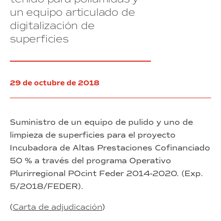
número
tramos
un equipo articulado de
5
de
número
la
digitalización de
9-
calle
superficies
23
4
en
del
el
Polígono
Polígono
Industrial
Industrial
de
29 de octubre de 2018
de
la
la
Zona
Zona
Franca
Suministro de un equipo de pulido y uno de
Franca,
08040
limpieza de superficies para el proyecto
Barcelona
Incubadora de Altas Prestaciones Cofinanciado
50 % a través del programa Operativo
Plurirregional POcint Feder 2014-2020. (Exp.
5/2018/FEDER).
(
Carta de adjudicación
)