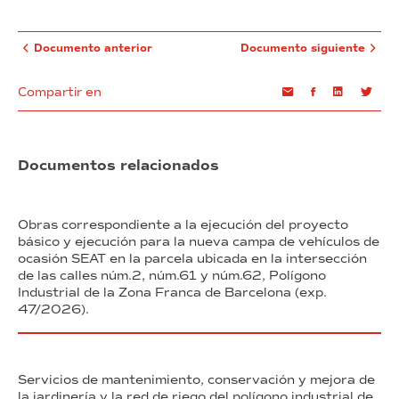
Documento anterior
Documento siguiente
Compartir en
Email
Facebook
Linkedin
Twi
Documentos relacionados
Obras correspondiente a la ejecución del proyecto
básico y ejecución para la nueva campa de vehículos de
ocasión SEAT en la parcela ubicada en la intersección
de las calles núm.2, núm.61 y núm.62, Polígono
Industrial de la Zona Franca de Barcelona (exp.
47/2026).
Servicios de mantenimiento, conservación y mejora de
la jardinería y la red de riego del polígono industrial de