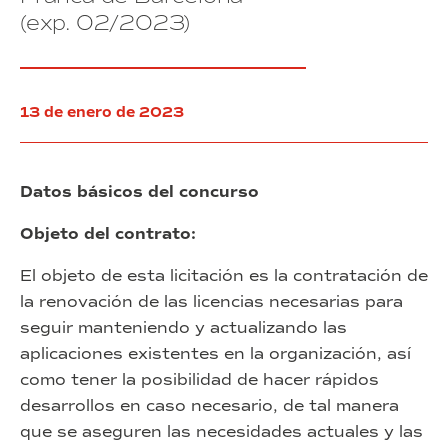
público
de
(exp. 02/2023)
en
la
el
Zona
Consorcio
Franca
de
de
la
Barcelona”
13 de enero de 2023
Zona
(exp.
Franca
03/2023)
de
Barcelona”
Datos básicos del concurso
(exp.
01/2023)
Objeto del contrato:
El objeto de esta licitación es la contratación de
la renovación de las licencias necesarias para
seguir manteniendo y actualizando las
aplicaciones existentes en la organización, así
como tener la posibilidad de hacer rápidos
desarrollos en caso necesario, de tal manera
que se aseguren las necesidades actuales y las