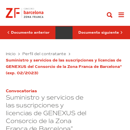
Ir
de
de
al
selección
mantenimiento
contenido
de
y
personal
reparación
para
de
la
equipos
cobertura
de
Documento anterior
Documento siguiente
de
impresión
puestos
3D
según
STRATASYS
oferta
Servicios
J750
Servicio
Inicio
Perfil del contratante
de
del
de
de
empleo
Consorcio
Suministro y servicios de las suscripciones y licencias de
selección
mantenimiento
público
de
GENEXUS del Consorcio de la Zona Franca de Barcelona”
de
y
en
la
(exp. 02/2023)
el
personal
Zona
reparación
Consorcio
Franca
para
de
de
de
la
equipos
la
Barcelona”
Convocatorias
cobertura
de
Zona
(exp.
Suministro y servicios de
Franca
de
03/2023)
impresión
de
puestos
3D
las suscripciones y
Barcelona”
según
STRATASYS
(exp.
licencias de GENEXUS del
oferta
J750
01/2023)
Consorcio de la Zona
de
del
empleo
Consorcio
Franca de Barcelona”