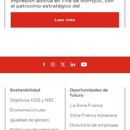
impresión aditiva en Fira de Montjuïc, con
el patrocinio estratégico del
Leer más
Síguenos en Facebook
Síguenos en Instagram
Síguenos en Twitter
Síguenos en Linkedin
Síguenos en You
Sostenibilidad
Oportunidades de
futuro
Objetivos ODS y RSC
La Zona Franca
Economía circular
Zona Franca Aduanera
Igualdad de género
Directorio de empresas
Política medioambiental