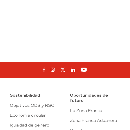
Síguenos en Facebook
Síguenos en Instagram
Síguenos en Twitter
Síguenos en Linkedin
Síguenos en You
Sostenibilidad
Oportunidades de
futuro
Objetivos ODS y RSC
La Zona Franca
Economía circular
Zona Franca Aduanera
Igualdad de género