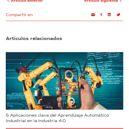
Artículo anterior
Artículo siguiente
Compartir en
Email
Facebook
Linkedin
Twi
Artículos relacionados
5 Aplicaciones clave del Aprendizaje Automático
Industrial en la Industria 4.0