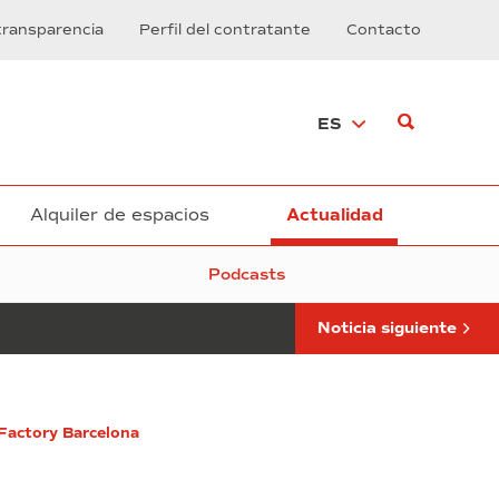
Barcelona
transparencia
Perfil del contratante
Contacto
obtiene
la
certificación
WELL
ES
Gold
Alquiler de espacios
Actualidad
Podcasts
Noticia siguiente
DFactory Barcelona