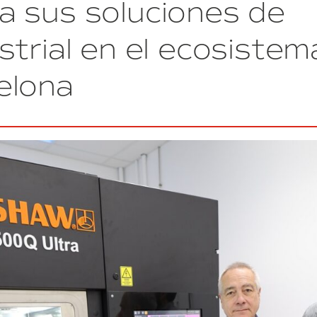
a sus soluciones de
certificación
WELL
Gold
strial en el ecosistem
elona