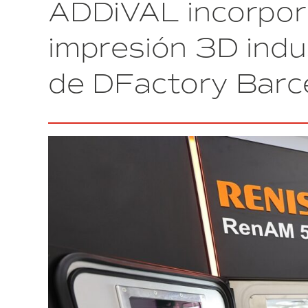
ADDiVAL incorpor
industrial,
reconocida
con
impresión 3D indu
el
premio
de DFactory Barc
a
la
industria
4.0