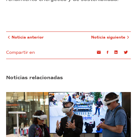
Noticia anterior
Noticia siguiente
Compartir en
Email
Facebook
Linkedin
Twi
Noticias relacionadas