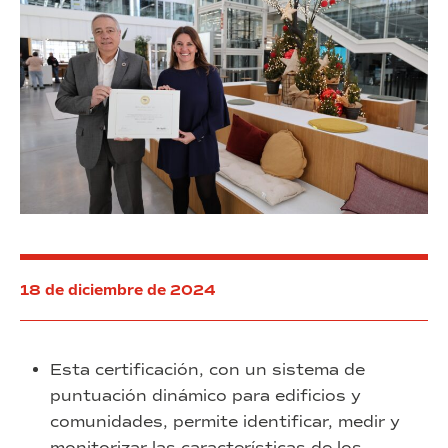
intralogística
18 de diciembre de 2024
Esta certificación, con un sistema de
puntuación dinámico para edificios y
comunidades, permite identificar, medir y
monitorizar las características de los