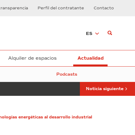
Zona
transparencia
Perfil del contratante
Contacto
Franca
de
Barcelona
y
ES
el
Foro
Industria
y
Energía
Alquiler de espacios
Actualidad
apuestan
por
Podcasts
la
colaboración
público-
Noticia siguiente
privada
ologías energéticas al desarrollo industrial