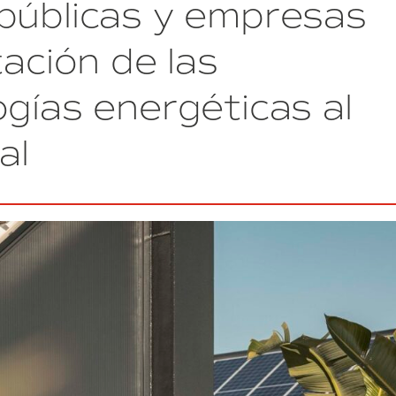
públicas y empresas
Barcelona
y
el
tación de las
Foro
Industria
gías energéticas al
y
Energía
apuestan
al
por
la
colaboración
público-
privada