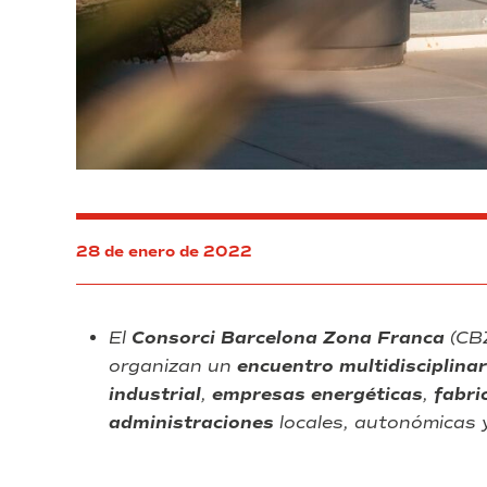
28 de enero de 2022
El
Consorci Barcelona Zona Franca
(CB
organizan un
encuentro multidisciplinar
industrial
,
empresas energéticas
,
fabri
administraciones
locales, autonómicas 