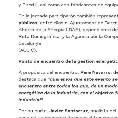
y EnerHi, así como con fabricantes de equip
En la jornada participarán también represen
públicas
, entre ellas el Ajuntament de Barcel
Ahorro de la Energía (IDAE), dependiente del
Reto Demográfico; y la Agència per la Compe
Catalunya
(ACCIÓ).
Punto de encuentro de la gestión energética
A propósito del encuentro,
Pere Navarro
, d
destaca que
“queremos que este evento se
encuentro entre
todos los que, de un modo
energética de la industria, con el objetivo 
industrial”
.
Por su parte,
Javier Santacruz
, analista del
paso en un momento de especial trascenden