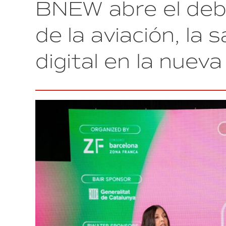
BNEW abre el deb
y
sus
soluciones
de la aviación, la s
innovadoras
protagonizan
digital en la nuev
la
segunda
jornada
de
BNEW