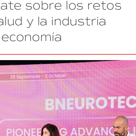
ate sobre los retos
los
proyectos
más
alud y la industria
innovadores
de
a economía
la
nueva
economía