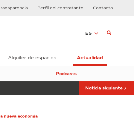
2025
transparencia
Perfil del contratante
Contacto
reconoce
a
los
proyectos
ES
más
innovadores
de
la
nueva
Alquiler de espacios
Actualidad
economía
Podcasts
Noticia siguiente
n la nueva economía