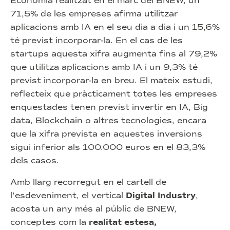
Economia realitzat en el marc del BNEW, un
71,5% de les empreses afirma utilitzar
aplicacions amb IA en el seu dia a dia i un 15,6%
té previst incorporar-la. En el cas de les
startups aquesta xifra augmenta fins al 79,2%
que utilitza aplicacions amb IA i un 9,3% té
previst incorporar-la en breu. El mateix estudi,
reflecteix que pràcticament totes les empreses
enquestades tenen previst invertir en IA, Big
data, Blockchain o altres tecnologies, encara
que la xifra prevista en aquestes inversions
sigui inferior als 100.000 euros en el 83,3%
dels casos.
Amb llarg recorregut en el cartell de
l’esdeveniment, el vertical
Digital Industry
,
acosta un any més al públic de BNEW,
conceptes com la
realitat estesa,