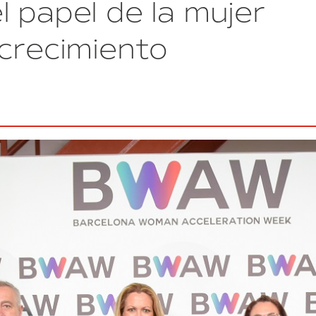
 papel de la mujer
de
visibilidad
de
 crecimiento
referentes
femeninos