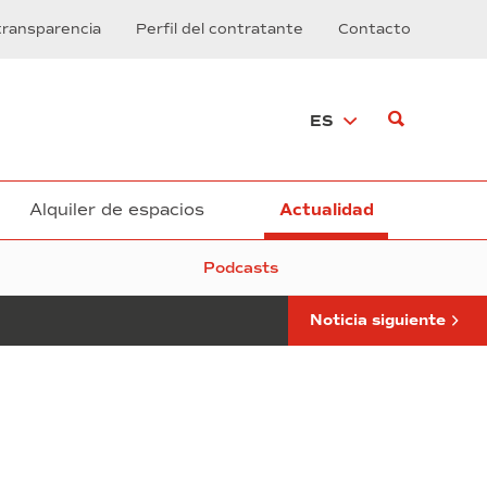
reclama
transparencia
Perfil del contratante
Contacto
la
falta
de
visibilidad
ES
de
referentes
femeninos
Alquiler de espacios
Actualidad
Podcasts
Noticia siguiente