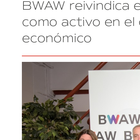
BWAW reivindica el
de
BWAW
con
como activo en el
más
de
económico
2.000
registrados