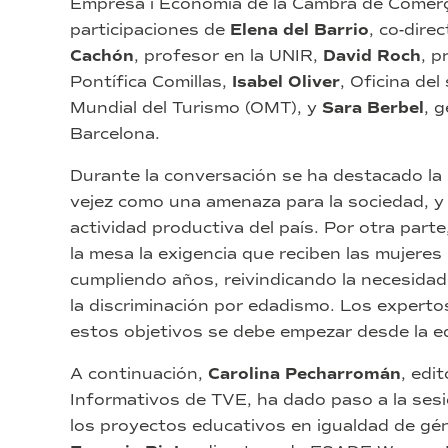
Empresa i Economia de la Cambra de Comerç
participaciones de
Elena del Barrio
, co-dire
Cachón
, profesor en la UNIR,
David Roch
, p
Pontífica Comillas,
Isabel Oliver
, Oficina del
Mundial del Turismo (OMT), y
Sara Berbel
, 
Barcelona.
Durante la conversación se ha destacado la 
vejez como una amenaza para la sociedad, y e
actividad productiva del país. Por otra part
la mesa la exigencia que reciben las mujeres
cumpliendo años, reivindicando la necesidad 
la discriminación por edadismo. Los experto
estos objetivos se debe empezar desde la e
A continuación,
Carolina Pecharromán
, edi
Informativos de TVE, ha dado paso a la se
los proyectos educativos en igualdad de gén