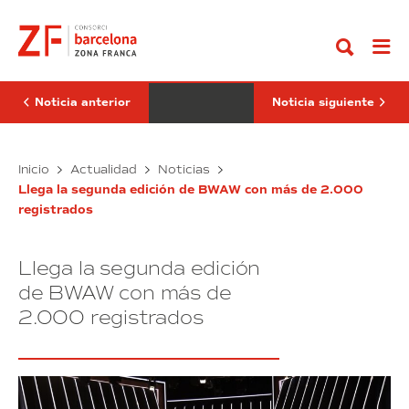
Ir
&
reivindica
al
eDelivery
el
contenido
Barcelona
papel
abren
de
las
la
inscripciones
mujer
para
como
Noticia anterior
Noticia siguiente
su
activo
Start-
en
up
el
Innovation
SIL
crecimiento
BWAW
Inicio
Actualidad
Noticias
Hub
económico
&
reivindica
Llega la segunda edición de BWAW con más de 2.000
eDelivery
el
registrados
Barcelona
papel
abren
de
las
la
Llega la segunda edición
inscripciones
mujer
para
como
de BWAW con más de
su
activo
2.000 registrados
Start-
en
up
el
Innovation
crecimiento
Hub
económico