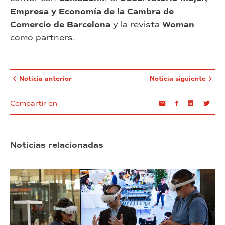
Empresa y Economía de la Cambra de
Comercio de Barcelona
y la revista
Woman
como partners.
Noticia anterior
Noticia siguiente
Compartir en
Email
Facebook
Linkedin
Twi
Noticias relacionadas