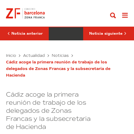
Ir
Consorci
Port
al
recupera
de
contenido
1/3
Barcelona
de
promueve
su
la
superficie
FP
comercial
Dual
Noticia anterior
Noticia siguiente
en
como
la
herramienta
Zona
para
Franca
El
el
El
Inicio
Actualidad
Noticias
Aduanera
crecimiento
Consorci
Port
al
y
Cádiz acoge la primera reunión de trabajo de los
recupera
de
rehabilitar
la
delegados de Zonas Francas y la subsecretaria de
1/3
Barcelona
la
competitividad
Hacienda
nave
de
de
promueve
que
las
su
la
fue
empresas
superficie
FP
el
y
Cádiz acoge la primera
comercial
Dual
primer
de
emplazamiento
en
los
como
reunión de trabajo de los
del
estudiantes
la
herramienta
proyecto
delegados de Zonas
Zona
para
de
Francas y la subsecretaria
Franca
el
la
prisión
Aduanera
crecimiento
de Hacienda
modelo
al
y