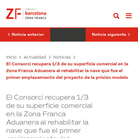
Ir
Networking
acoge
al
seguirá
la
contenido
ganando
primera
protagonismo
reunión
en
de
el
trabajo
SIL
de
Noticia anterior
Noticia siguiente
2019
los
delegados
de
El
Zonas
Cádiz
Inicio
Actualidad
Noticias
Francas
Networking
acoge
y
El Consorci recupera 1/3 de su superficie comercial en la
seguirá
la
la
Zona Franca Aduanera al rehabilitar la nave que fue el
ganando
primera
subsecretaria
primer emplazamiento del proyecto de la prisión modelo
protagonismo
de
reunión
Hacienda
en
de
el
trabajo
El Consorci recupera 1/3
SIL
de
2019
los
de su superficie comercial
delegados
en la Zona Franca
de
Aduanera al rehabilitar la
Zonas
Francas
nave que fue el primer
y