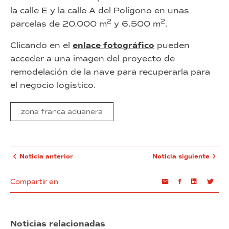
la calle E y la calle A del Polígono en unas
2
2
parcelas de 20.000 m
y 6.500 m
.
Clicando en el
enlace fotográfico
pueden
acceder a una imagen del proyecto de
remodelación de la nave para recuperarla para
el negocio logístico.
zona franca aduanera
Noticia anterior
Noticia siguiente
Compartir en
Email
Facebook
Linkedin
Twi
Noticias relacionadas