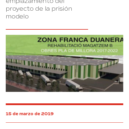
emplazamiento del
la
proyecto de la prisión
subsecretaria
de
modelo
Hacienda
15 de marzo de 2019