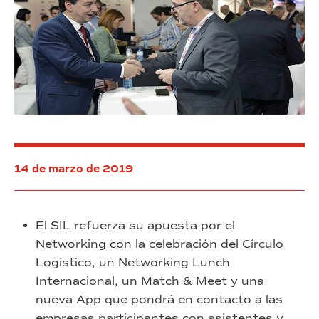
transformación
rehabilitar
hacia
la
la
nave
economía
que
4.0
fue
el
primer
emplazamiento
del
proyecto
de
la
14 de marzo de 2019
prisión
modelo
El SIL refuerza su apuesta por el
Networking con la celebración del Círculo
Logístico, un Networking Lunch
Internacional, un Match & Meet y una
nueva App que pondrá en contacto a las
empresas participantes con asistentes y