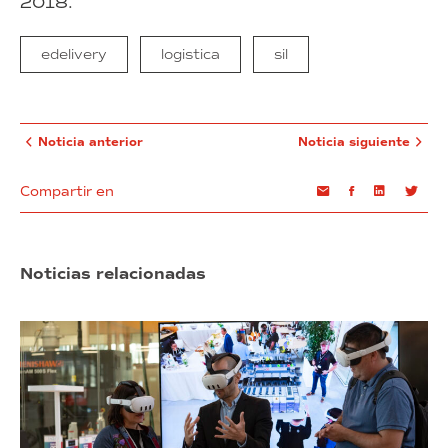
2018.
edelivery
logistica
sil
Noticia anterior
Noticia siguiente
Compartir en
Email
Facebook
Linkedin
Twi
Noticias relacionadas