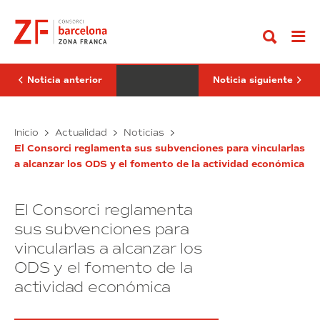
Ir
espacio
Meeting
al
familiar
Point
contenido
para
2019
reflexionar
dobla
sobre
su
la
oferta
vivienda
de
Noticia anterior
Noticia siguiente
en
contenidos
el
y
Barcelona
apuesta
Meeting
Un
por
Barcelona
Inicio
Actualidad
Noticias
Point
el
espacio
Meeting
2019
networking
El Consorci reglamenta sus subvenciones para vincularlas
familiar
Point
a alcanzar los ODS y el fomento de la actividad económica
para
2019
reflexionar
dobla
sobre
su
El Consorci reglamenta
la
oferta
vivienda
de
sus subvenciones para
en
contenidos
vincularlas a alcanzar los
el
y
ODS y el fomento de la
Barcelona
apuesta
Meeting
por
actividad económica
Point
el
2019
networking