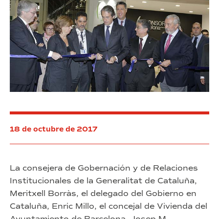
al
inmobiliario
18 de octubre de 2017
La consejera de Gobernación y de Relaciones
Institucionales de la Generalitat de Cataluña,
Meritxell Borràs, el delegado del Gobierno en
Cataluña, Enric Millo, el concejal de Vivienda del
Ayuntamiento de Barcelona, Josep M.